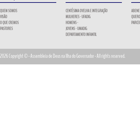
QUEM SOMOS
CENTÉSIMA OVELHA E INTEGRAÇÃO
ABENE
VISÃO
MULHERES - UFADIG
QUERO
O QUE CREMOS
HOMENS -
PARCE
PASTORES
JOVENS - UMADIG
DEPARTAMENTO INFANTIL
2026 Copyright © - Assembleia de Deus na Ilha do Governador - All rights reserved.