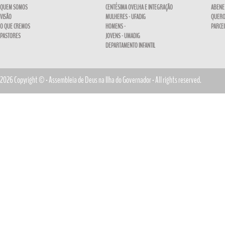
QUEM SOMOS
CENTÉSIMA OVELHA E INTEGRAÇÃO
ABENE
VISÃO
MULHERES - UFADIG
QUERO
O QUE CREMOS
HOMENS -
PARCE
PASTORES
JOVENS - UMADIG
DEPARTAMENTO INFANTIL
2026 Copyright © - Assembleia de Deus na Ilha do Governador - All rights reserved.