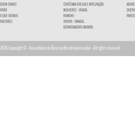
QUEM SOMOS
CENTÉSIMA OVELHA E INTEGRAÇÃO
ABENE
VISÃO
MULHERES - UFADIG
QUERO
O QUE CREMOS
HOMENS -
PARCE
PASTORES
JOVENS - UMADIG
DEPARTAMENTO INFANTIL
2026 Copyright © - Assembleia de Deus na Ilha do Governador - All rights reserved.